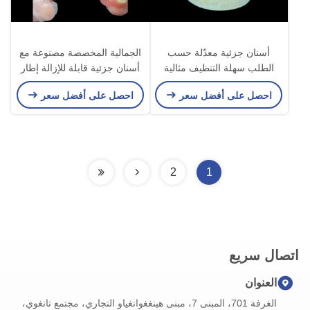
أسنان جزئية معدّلة حسب
الجمالية المخصصة مصنوعة مع
الطلب سهلة التنظيف مثالية
أسنان جزئية قابلة للإزالة إطار
لاستعادة القدرة على المضغ
HPP لاستبدال الأسنان الطبيعية
احصل على أفضل سعر
احصل على أفضل سعر
والابتسامة
الجزئية
2
1
اتصال سريع
العنوان
الغرفة 701، المبنى 7، مبنى هينغغوانغياو التجاري، مجتمع تانغوي،