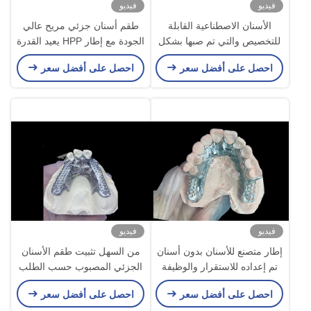
فيديو
فيديو
الأسنان الاصطناعية القابلة
طقم أسنان جزئي مريح عالي
للتخصيص والتي تم صبها بشكل
الجودة مع إطار HPP يعيد القدرة
جزئي للحصول على دقة متينة
على المضغ والكلام
احصل على أفضل سعر
احصل على أفضل سعر
وراحة في استبدال الأسنان
الجزئية
فيديو
فيديو
إطار متصنع للأسنان بدون أسنان
من السهل تثبيت طقم الأسنان
تم إعداده للاستقرار والوظيفة
الجزئي المصبوب حسب الطلب
إطار ثابت وطبيعي للنتائج
احصل على أفضل سعر
احصل على أفضل سعر
السريعة