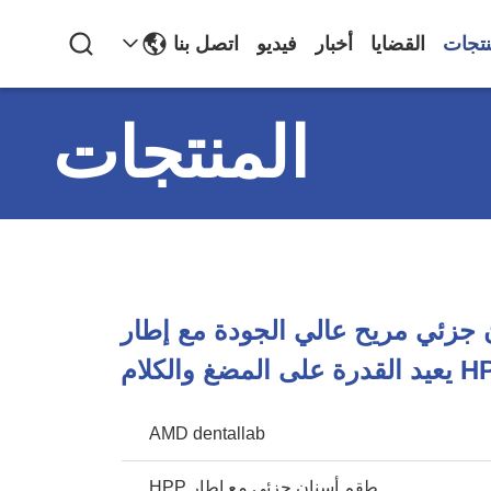
نتجات
القضايا
أخبار
فيديو
اتصل بنا
المنتجات
جزئي مريح عالي الجودة مع إطار
 على المضغ والكلام
AMD dentallab
طقم أسنان جزئي مع إطار HPP