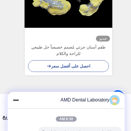
فيديو
طقم أسنان جزئي مُصمم خصيصاً حل طبيعي
للراحة والكلام
احصل على أفضل سعر
AMD Dental Laboratory
رابط سريع
اتصال سريع
8:38 AM
المنزل
العنوان