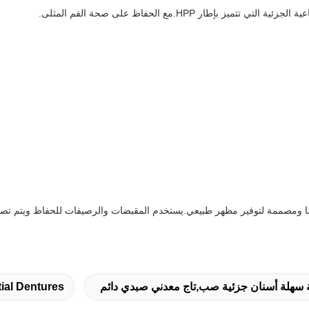
طار HPP.مع الحفاظ على صحة الفم المثلى.
صا ومصممة لتوفير مظهر طبيعي.يستخدم المقبضات والرصيفات للحفاظ ويتم تصنيع
سهلة أسنان جزئية صب,تاج معدني صبدي دائم
ial Dentures