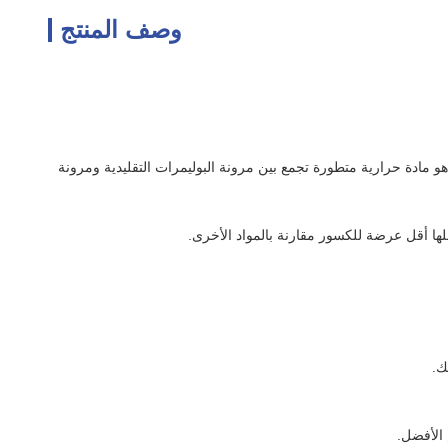
وصف المنتج
اننا الاصطناعية الجزئية تمتلك إطارًا من البوليمر عالي الأداء (HPP) ، وهي مادة متطورة معروفة بقوتها الاستثنائية ومتانتها وجماليتها.إن HPP هو مادة حرارية متطورة تجمع بين مرونة البوليمرات التقليدية ومرونة