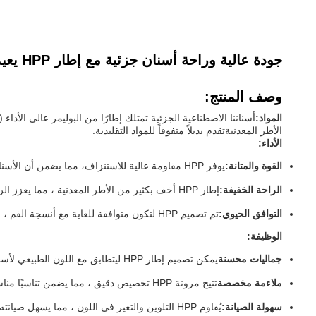
جودة عالية وراحة أسنان جزئية مع إطار HPP يعيد القدرة على مضغ والكلام
وصف المنتج:
المواد:
الأطر المعدنيةتقدم بديلاً متفوقاً للمواد التقليدية.
الأداء:
القوة والمتانة:
يوفر HPP مقاومة عالية للاستنزاف، مما يضمن أن الأسنان الاصطناعية الجزئية تبقى وظيفية و سليمة مع مرور الوقت.طبيعته القوية تجعلها أقل عرضة للكسور مقارنة بالمواد الأخرى.
الراحة الخفيفة:
إطار HPP أخف بكثير من الأطر المعدنية ، مما يعزز الراحة ويقلل من الوزن الإجمالي للأسنان الاصطناعية.
التوافق الحيوي:
تم تصميم HPP لتكون متوافقة للغاية مع أنسجة الفم ، مما يقلل من خطر حدوث ردود فعل حساسية ويضمن تناسب مريح.
الوظيفة:
جماليات محسنة
يمكن تصميم إطار HPP ليتطابق مع اللون الطبيعي لأسنانك، مما يجعل الأسنان الاصطناعية تندمج بسلاسة مع أسنانك الطبيعية وابتسامتك.
ملاءمة مخصصة
تتيح مرونة HPP تخصيص دقيق ، مما يضمن تناسبًا مناسبًا ووظيفة مثالية. إنها تتكيف بشكل جيد مع محاور فمك لتجربة آمنة ومريحة.
سهولة الصيانة:
يُقاوم HPP التلوين والتغير في اللون ، مما يسهل صيانته وتنظيفه. يساعد سطحه السلس في منع تراكم اللويحات ، مما يعزز نظافة الفم الأفضل.