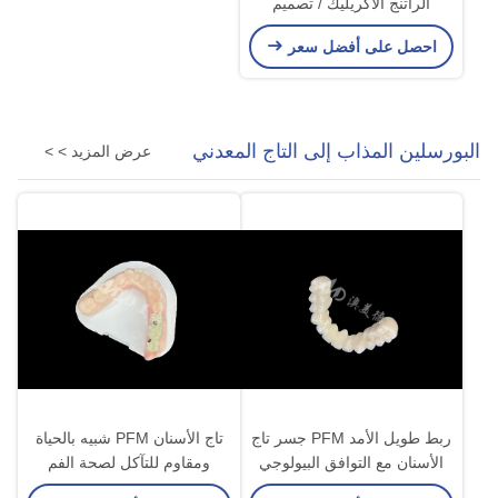
الراتنج الأكريليك / تصميم
القاعدة المعدنية
احصل على أفضل سعر
البورسلين المذاب إلى التاج المعدني
عرض المزيد > >
ربط طويل الأمد PFM جسر تاج
تاج الأسنان PFM شبيه بالحياة
الأسنان مع التوافق البيولوجي
ومقاوم للتآكل لصحة الفم
الممتاز ربط آمن
المثلى