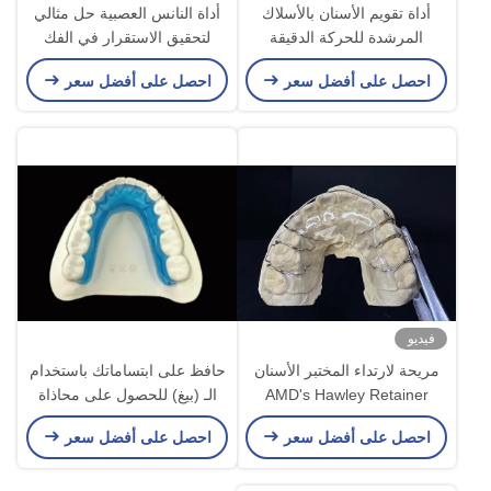
أداة تقويم الأسنان بالأسلاك
أداة النانس العصبية حل مثالي
المرشدة للحركة الدقيقة
لتحقيق الاستقرار في الفك
للأسنان ومواءمتها
والحفاظ على الفضاء
احصل على أفضل سعر
احصل على أفضل سعر
فيديو
مريحة لارتداء المختبر الأسنان
حافظ على ابتساماتك باستخدام
AMD's Hawley Retainer
الـ (بيغ) للحصول على محاذاة
للاعتماد الآمن والصحي
مثالية ونتائج طويلة الأمد
احصل على أفضل سعر
احصل على أفضل سعر