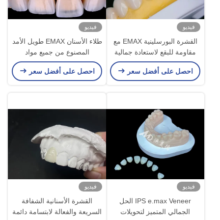
فيديو
فيديو
القشرة البورسلينية EMAX مع
طلاء الأسنان EMAX طويل الأمد
مقاومة للبقع لاستعادة جمالية
المصنوع من جميع مواد
طبيعية
الزركونيوم السيراميكية
احصل على أفضل سعر
احصل على أفضل سعر
فيديو
فيديو
IPS e.max Veneer الحل
القشرة الأسنانية الشفافة
الجمالي المتميز لتحويلات
السريعة والفعالة لابتسامة دائمة