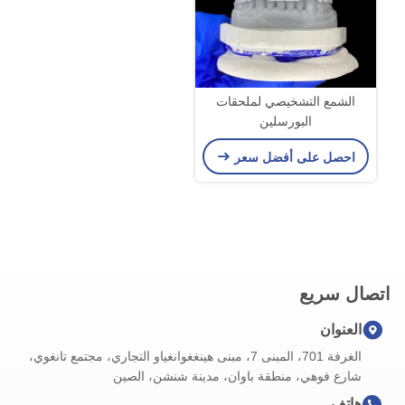
الشمع التشخيصي لملحقات
البورسلين
احصل على أفضل سعر
اتصال سريع
العنوان
الغرفة 701، المبنى 7، مبنى هينغغوانغياو التجاري، مجتمع تانغوي،
شارع فوهي، منطقة باوان، مدينة شنشن، الصين
هاتف