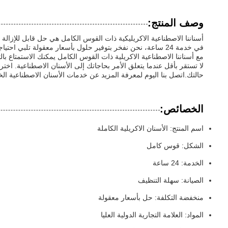
وصف المنتج:
أسناننا الاصطناعية الاكريليكية ذات القوس الكامل هي حل قابل للإزال
في خدمة 24 ساعة، نحن نفخر بتوفير حلول بأسعار معقولة تلبي احتياجات كل واحد من عملائنا.تقديم خيار فعال من حيث التكلفة دون المساس بالجودة أو الراحة.
مع أسناننا الاصطناعية الاكريلية ذات القوس الكامل يمكنك الاستمتاع بال
لا تستقر بأقل عندما يتعلق الأمر بحاجاتك إلى الأسنان الاصطناعية. 
حالتك.اتصل بنا اليوم لمعرفة المزيد عن خدمات الأسنان الاصطناعية الخا
الخصائص:
اسم المنتج: الأسنان الاكريلية الكاملة
الشكل: قوس كامل
الخدمة: 24 ساعة
الصيانة: سهلة التنظيف
منخفضة التكلفة: حل بأسعار معقولة
المواد: العلامة التجارية الدولية العليا