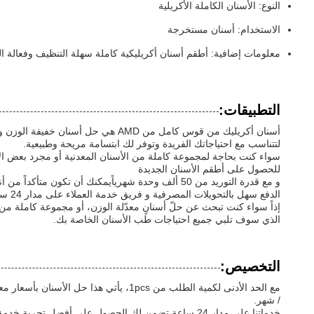
النوع: الأسنان الكاملة الأكريلية
الاستخدام: أسنان مستخرجة
معلومات إضافية: أطقم أسنان أكريليكية كاملة سهلة التنظيف وفعالة التكل
التطبيقات:
أسنان أكريليك من قوس كامل من AMD
لتتناسب مع احتياجاتك الفريدة وتوفر لك ابتسامة مريحة وطبيعية.
للحصول على أطقم الأسنان الجديدة
و مع قدرة التوريد من 50 ألف وحدة شهرياًيمكنك أن تكون متأكداً من أنك ستتمكن دائماً من الحصول على أطقم الأسنان التي تحتاجها عندما تحتاجها.
الدفع سهل بالتحويلات المصرفية و فريق خدمة العملاء على مدار 24 ساعة دائماً متاح للإجابة على أي أسئلة قد تكون لديكستجد أن صيانته سهلة بفضل تصميمه السهل التنظيف.
إذاً سواء كنت تبحث عن حلّ أسنانٍ معدّلة الوزن، أو مجموعة كاملة م
الذي سوف تلبي جميع احتياجات طب الأسنان الخاصة بك.
التخصيص:
/ شهر.
خدماتنا على مدار 24 ساعة تضمن لك الحصول على أفضل تجربة خدمة العملاء بينما تحصل على حل بأسعار معقولة لاحتياجاتك الطبية.