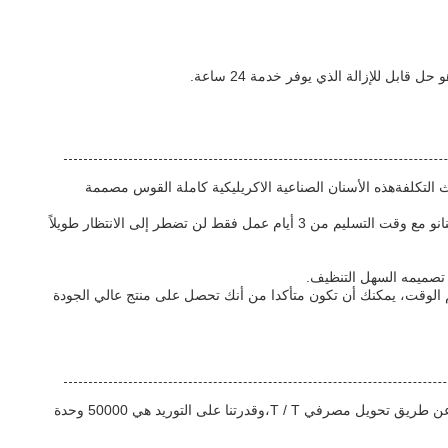
بل للإزالة الذي يوفر خدمة 24 ساعة.
الة من حيث التكلفةهذه الأسنان الصناعية الاكريليكية كاملة القوس مصممة
سواء كنت بحاجة لمجموعة كاملة من الأسنان المعدنية أو مجرد بعض الأسنان المستبدلة،هذا المنتج بأسعار معقولة مثالي لكل من الأفراد وعيادات الأسنانو مع وقت التسليم من 3 أيام عمل فقط لن تضطر إلى الانتظار طويلاً
م الوقت، يمكنك أن تكون متأكدا من أنك تحصل على منتج عالي الجودة
مع الحد الأدنى لكمية الطلب من 1pcs، يأتي هذا حل الأسنان بأسعار معقولة معبأة في صندوق الأسنان وله وقت التسليم من 3 أيام عمل. يمكن الدفع عن طريق تحويل مصرفي T / T،وقدرتنا على التوريد هي 50000 وحدة