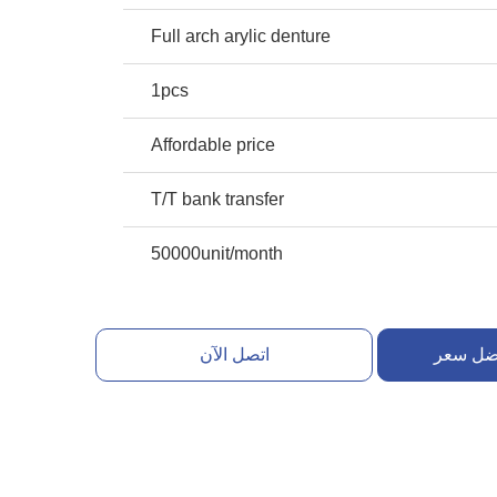
Full arch arylic denture
1pcs
Affordable price
T/T bank transfer
50000unit/month
ضل سعر
اتصل الآن