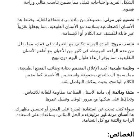
الشكل الفريد واحتياجات فمك، مما يضمن تناسب مثالي وراحة
قصوى.
تصميم غير مرئي
: مصنوعة من مادة مرنة شفافة للغاية، يختلط هذا
الأسنان الاصطناعية بسلاسة مع الأسنان الطبيعية، مما يجعلها تقريباً
غير قابلة للكشف عند الكلام أو الابتسامة.
تناسب مريح
: المادة المرنة تتكيف مع التغيرات في فمك، مما يقلل
من عدم الراحة المرتبطة في كثير من الأحيان مع أطقم الأسنان
التقليدية، مما يوفر ارتداء طوال اليوم دون تهيج.
وظيفة طبيعية
: يُعيد الإغلاق المصمم بعناية وظائف المضغ الطبيعية،
مما يسمح لك بالتمتع بمجموعة واسعة من الأطعمة. كما يضمن
الكلام الواضح، بحيث يمكنك التواصل بثقة.
متينة ودائمة
: إن مادة الأسنان الصناعية مقاومة للغاية للانتعاش،
وتحافظ على شكلها مع مرور الوقت وتطيل عمرها.
سواء كنت تبحث عن استعادة القدرة على المضغ أو تحسين مظهرك،
هذا
أسنان مرنة غير مرئية
يقدم الحل المثالي، يساعدك على استعادة
الراحة والثقة مع كل ابتسامة.
الخصائص: