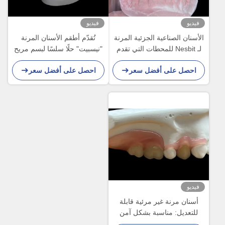
فيديو
فيديو
الأسنان الصناعية الجزئية المرنة
تُقدّم أطقم الأسنان المرنة
لـ Nesbit للمحطات التي تقدم
"نيسبيت" حلًا سلسًا لبسم مريح
حلًا بديلًا للأسنان القابلة للإزالة
وطبيعي المظهر
احصل على أفضل سعر
احصل على أفضل سعر
فيديو
أسنان مرنة غير مرئية قابلة
للتعديل: مناسبة بشكل آمن
للمضغ والكلام المريح مع