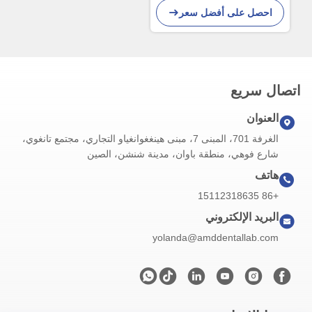
احصل على أفضل سعر
متغيرات في المدى الطويل
اتصال سريع
العنوان
الغرفة 701، المبنى 7، مبنى هينغغوانغياو التجاري، مجتمع تانغوي،
شارع فوهي، منطقة باوان، مدينة شنشن، الصين
هاتف
+86 15112318635
البريد الإلكتروني
yolanda@amddentallab.com