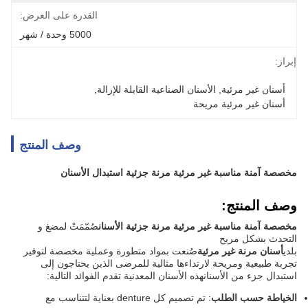
القدرة على العرض:
5000 وحدة / شهر
إبراز:
أسنان غير مرئية
, 
الأسنان الصناعية القابلة للإزالة
, 
أسنان غير مرئية مريحة
وصف المنتج
مخصصة آمنة مناسبة غير مرئية مرنة جزئية استبدال الأسنان
وصف المنتج:
مخصصة آمنة مناسبة غير مرئية مرنة جزئية الأسنان
صُمّمَتْ لمضغ و
التحدث بشكل مريح
بلدي
أسنان مرنة غير مرئية
صُنعت بمواد متطورة وعملية مخصصة لتوفير
تجربة طبيعية ومريحة لارتداءها مثالية للمرضى الذين يحتاجون إلى
استبدال جزء من الأسنانهذه الأسنان المعدنية تقدم الفوائد التالية:
الخياطة حسب الطلب
: تم تصميم كل denture بعناية لتتناسب مع