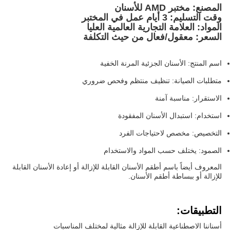
المصنع: مختبر AMD للأسنان
وقت التسليم: 3 أيام عمل في المختبر
المواد: العلامة التجارية العالمية العليا
السعر: معقول/فعال من حيث التكلفة
اسم المنتج: الأسنان الجزئية المرنة الخفية
متطلبات الصيانة: تنظيف منتظم وفحص ضروري
الاستقرار: مناسبة آمنة
استخدام: استبدال الأسنان المفقودة
التخصيص: مخصص لاحتياجات الفرد
الصمود: يختلف حسب المواد والاستخدام
المعروف أيضاً باسم أطقم الأسنان القابلة للإزالة أو إعادة الأسنان القابلة
للإزالة أو ببساطة أطقم الأسنان.
التطبيقات:
أسناننا الاصطناعية القابلة للإزالة مثالية لمختلف المناسبات