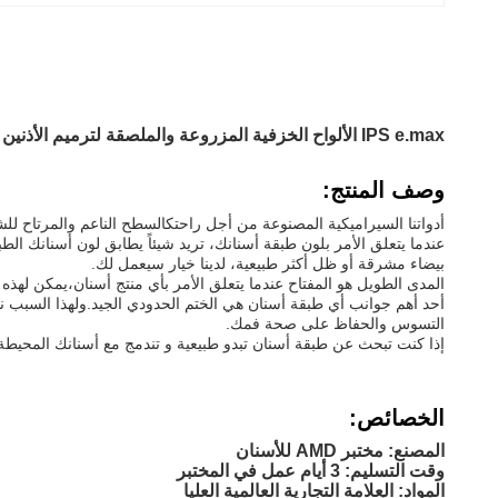
IPS e.max الألواح الخزفية المزروعة والملصقة لترميم الأذنين الجمالية الطبيعية والمتانة العالية لتحقيق نتائج طويلة الأمد
وصف المنتج:
أدواتنا السيراميكية المصنوعة من أجل راحتكالسطح الناعم والمرتاح لل
عندما يتعلق الأمر بلون طبقة أسنانك، تريد شيئاً يطابق لون أسنانك ال
بيضاء مشرقة أو ظل أكثر طبيعية، لدينا خيار سيعمل لك.
المدى الطويل هو المفتاح عندما يتعلق الأمر بأي منتج أسنان،يمكن لهذ
أحد أهم جوانب أي طبقة أسنان هي الختم الحدودي الجيد.ولهذا السبب نأ
التسوس والحفاظ على صحة فمك.
إذا كنت تبحث عن طبقة أسنان تبدو طبيعية و تندمج مع أسنانك المحيطة
الخصائص:
المصنع: مختبر AMD للأسنان
وقت التسليم: 3 أيام عمل في المختبر
المواد: العلامة التجارية العالمية العليا