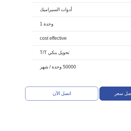
أدوات السيراميك
وحدة 1
cost effective
تحويل بنكي T/T
50000 وحدة / شهر
ضل سعر
اتصل الآن