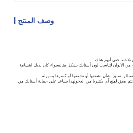
وصف المنتج
 تلاحظ حتى أنهم هناك
ة من الألوان لتناسب لون أسنانك بشكل مثاليسواء كان لديك ابتسامة
تقبللن تقلق بشأن تشققها أو تشققها أو كسرها بسهولة
ختم ضيق لمنع أي بكتيريا من الدخولهذا يساعد على حماية أسنانك من