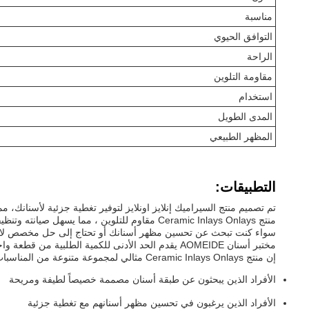
مناسبة
التوافق الحيوي
الراحة
مقاومة التلوين
استخدام
المدى الطويل
المظهر الطبيعي
التطبيقات:
تم تصميم منتج السيراميك إنلايز اونلايز لتوفير تغطية جزئية لأسنانك،
منتج Ceramic Inlays Onlays مقاوم للتلوين ، مما يسهل صيانته وتنظيفه. بالإضافة إلى ذلك ، فإن المنتج سهل الصيانة ، مما يتطلب تنظيفًا وصيانة بسيطة.
سواء كنت تبحث عن تحسين مظهر أسنانك أو تحتاج إلى حل مخصص لاستعادة الأسنان ، فإن منتج Ceramic Inlays Onlays م
مختبر أسنان AOMEIDE يقدم الحد الأدنى للكمية الطلبية من قطعة واحدة لطلب التجربة، والسعر قابل للتفاوض. وقت التحول هو 4 أيام عمل، وشروط الدفع هي تحويل مصرفي T / T.
إن منتج Ceramic Inlays Onlays مثالي لمجموعة متنوعة من المناسبات والسيناريوهات ، بما في ذلك:
الأفراد الذين يبحثون عن طبقة أسنان مصممة خصيصاً لطيفة ومريحة
الأفراد الذين يرغبون في تحسين مظهر أسنانهم مع تغطية جزئية