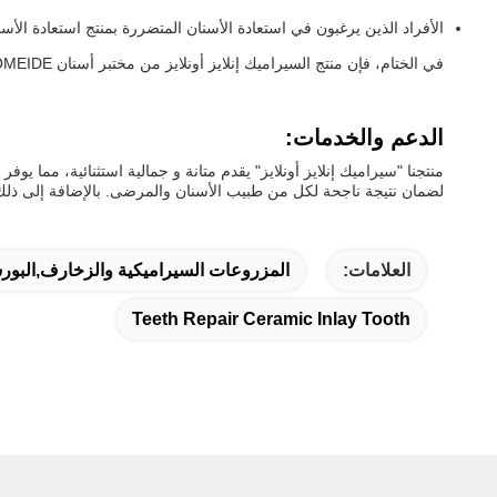
الأفراد الذين يرغبون في استعادة الأسنان المتضررة بمنتج استعادة الأس
في الختام، فإن منتج السيراميك إنلايز أونلايز من مختبر أسنان AOMEIDE هو حل استعادة أسنان عالي الجودة يوفر تناسبًا مثاليًا، وراحة قصوى، وسهولة الصيانة.
الدعم والخدمات:
منتجنا "سيراميك إنلايز أونلايز" يقدم متانة و جمالية استثنائية، مما يو
لضمان نتيجة ناجحة لكل من طبيب الأسنان والمرضى. بالإضافة إلى ذلك،
العلامات:
المزروعات السيراميكية والزخارف,البو
Teeth Repair Ceramic Inlay Tooth