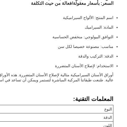
السعر: بأسعار معقولة/فعالة من حيث التكلفة
اسم المنتج: الألواح السيراميكية
المادة: السيراميك
التوافق البيولوجي: منخفض الحساسية
مناسب: مصنوعة خصيصا لكل سن
الدقة: التركيب والدقة
الاستخدام: لإصلاح الأسنان المتضررة
أوراق الأسنان السيراميكية مثالية لإصلاح الأسنان المتضررة. هذه الأو
عالية. صُنعت طبقاتنا المركبة المباشرة لتستمر ويمكن أن تساعد في اس
المعلمات التقنية:
النوع
الدقة
اللون