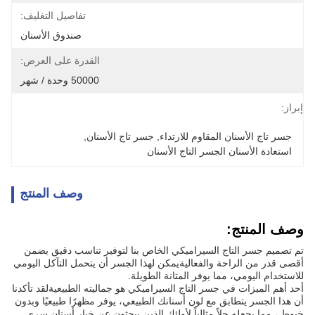
تفاصيل التغليف:
صندوق الأسنان
القدرة على العرض:
50000 وحدة / شهر
إبراز:
جسر تاج الأسنان المقاوم للارتداء
, 
جسر تاج الأسنان
, 
استعادة الأسنان الجسر التاج الأسنان
وصف المنتج
وصف المنتج:
تم تصميم جسر التاج السيراميكي الخاص بنا لتوفير تناسب دقيق يضمن
أقصى قدر من الراحة والفعاليةيمكن لهذا الجسر أن يتحمل التآكل اليومي
للاستخدام اليومي، مما يوفر المتانة الطويلة.
أحد أهم الميزات في جسر التاج السيراميكي هو جماليته الطبيعيةلقد تأكدنا
أن هذا الجسر يتطابق مع لون أسنانك الطبيعي، يوفر مظهرًا طبيعيًا وبدون
خيوط ، مما يجعله حلاً مثالياً لأولئك الذين يبحثون عن خيار أسنان سري