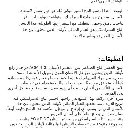
التوافق الحيوي: نعم
الوصف: هذا الجسر التاج السيراميكي كله هو خيار ممتاز لاستعادة
الأسنان. مصنوع من مادة السيراميك المتوافقة بيولوجيا، ويوفر
تناسب دقيق وسهل التنظيف.مع استمراريتها الطويلة، هذا الجسر
التاج السيراميكي هو الخيار المثالي لأولئك الذين يبحثون عن حل
الأسنان الموثوقة وطويلة الأمد.
التطبيقات:
منتج الجسر التاج الصناعي من المختبر الأسنان AOMEIDE هو خيار رائع
لأولئك الذين يبحثون عن حل الأسنان القوي وطويل الأمد.هذا المنتج
مصنوع من مواد السيراميك عالية الجودة، مما يضمن قوة ودائمة ممتازة.
كما أنه متوافق بيولوجيًا ، مما يجعله آمنًا للاستخدام في تطبيقات
الأسنان.التأكد من أنه لن يسبب أي ردود فعل حساسية أو مشاكل أخرى
لدى المرضى.
ميزة أخرى رائعة لهذا المنتج هي راحتها الجسر التاج السيراميكي كله
مريح للارتداءمما يجعلها الخيار المثالي لأولئك الذين يبحثون عن حل
للأسنان الذي لن يسبب أي إزعاج أو تهيجإن ملاءمة هذا المنتج دقيقة أيضاً،
مما يضمن أن يصلح تماماً على أسنان المريض.
منتج جسر التاج السيراميكي من مختبر أسنان AOMEIDE مناسب
لمجموعة متنوعة من تطبيقات الأسنان.انها مثالية لأولئك الذين يحتاجون