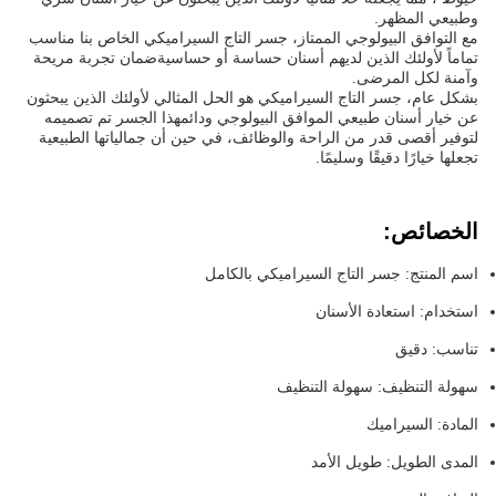
وطبيعي المظهر.
مع التوافق البيولوجي الممتاز، جسر التاج السيراميكي الخاص بنا مناسب
تماماً لأولئك الذين لديهم أسنان حساسة أو حساسيةضمان تجربة مريحة
وآمنة لكل المرضى.
بشكل عام، جسر التاج السيراميكي هو الحل المثالي لأولئك الذين يبحثون
عن خيار أسنان طبيعي الموافق البيولوجي ودائمهذا الجسر تم تصميمه
لتوفير أقصى قدر من الراحة والوظائف، في حين أن جمالياتها الطبيعية
تجعلها خيارًا دقيقًا وسليمًا.
الخصائص:
اسم المنتج: جسر التاج السيراميكي بالكامل
استخدام: استعادة الأسنان
تناسب: دقيق
سهولة التنظيف: سهولة التنظيف
المادة: السيراميك
المدى الطويل: طويل الأمد