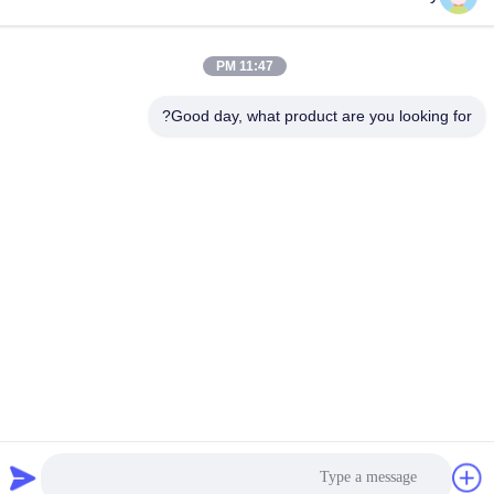
11:47 PM
Good day, what product are you looking for?
اتصل بنا
سياسة الخصوصية
|
خريطة الموقع
| الصين جودة جيدة تاج الأسنان من
الزركونيا المورد. حقوق الطبع والنشر © 2024-2026 AMD Dental
Laboratory جميع الحقوق محفوظة