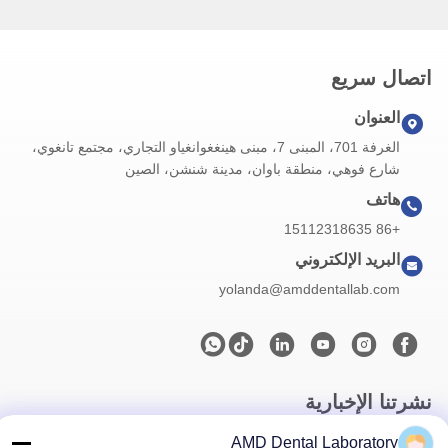
اتصال سريع
العنوان
الغرفة 701، المبنى 7، مبنى هينغغوانغياو التجاري، مجتمع تانغوي،
شارع فوهي، منطقة باوان، مدينة شنشن، الصين
هاتف
+86 15112318635
البريد الإلكتروني
yolanda@amddentallab.com
نشرتنا الإخبارية
اشترك في نشرتنا الإخبارية للحصول على خصومات وأكثر.
AMD Dental Laboratory