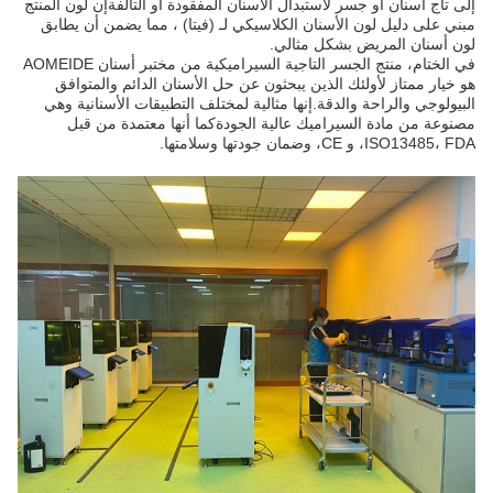
إلى تاج أسنان أو جسر لاستبدال الأسنان المفقودة أو التالفةإن لون المنتج
مبني على دليل لون الأسنان الكلاسيكي لـ (فيتا) ، مما يضمن أن يطابق
لون أسنان المريض بشكل مثالي.
في الختام، منتج الجسر التاجية السيراميكية من مختبر أسنان AOMEIDE
هو خيار ممتاز لأولئك الذين يبحثون عن حل الأسنان الدائم والمتوافق
البيولوجي والراحة والدقة.إنها مثالية لمختلف التطبيقات الأسنانية وهي
مصنوعة من مادة السيراميك عالية الجودةكما أنها معتمدة من قبل
ISO13485، FDA، و CE، وضمان جودتها وسلامتها.